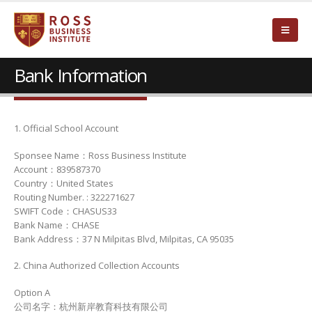
Bank Information
1. Official School Account
Sponsee Name：Ross Business Institute
Account：839587370
Country：United States
Routing Number. : 322271627
SWIFT Code：CHASUS33
Bank Name：CHASE
Bank Address：37 N Milpitas Blvd, Milpitas, CA 95035
2. China Authorized Collection Accounts
Option A
公司名字：杭州新岸教育科技有限公司